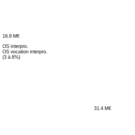
16.9
M€
OS interpro.
OS vocation interpro.
(3 à 8%)
31.4
M€