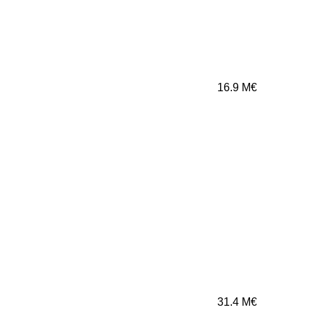
16.9
M€
31.4
M€