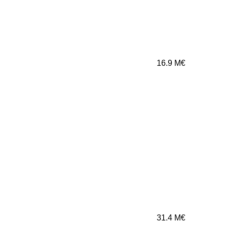
16.9
M€
31.4
M€