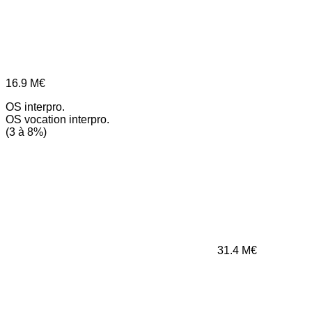
16.9
M€
OS interpro.
OS vocation interpro.
(3 à 8%)
31.4
M€