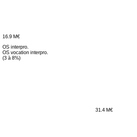
16.9
M€
OS interpro.
OS vocation interpro.
(3 à 8%)
31.4
M€