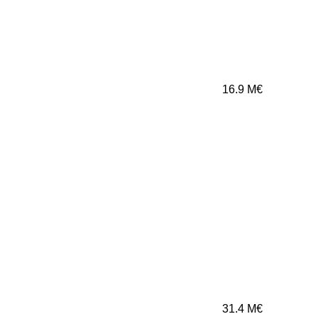
16.9
M€
31.4
M€