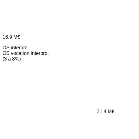
16.9
M€
OS interpro.
OS vocation interpro.
(3 à 8%)
31.4
M€