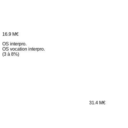
16.9
M€
OS interpro.
OS vocation interpro.
(3 à 8%)
31.4
M€