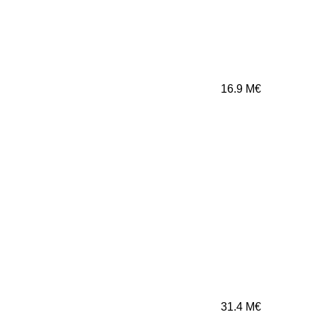
16.9
M€
31.4
M€