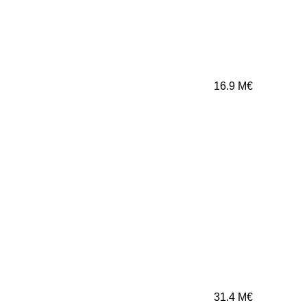
16.9
M€
31.4
M€