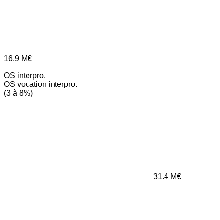
16.9
M€
OS interpro.
OS vocation interpro.
(3 à 8%)
31.4
M€