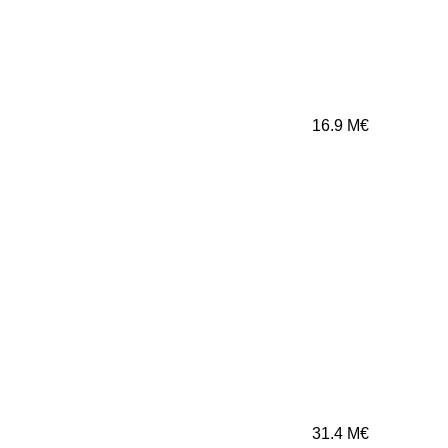
16.9
M€
31.4
M€