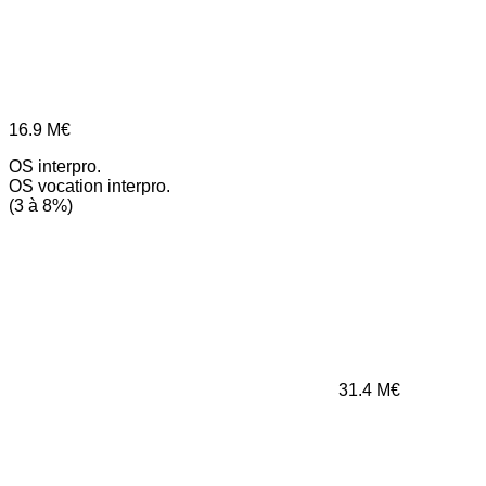
16.9
M€
OS interpro.
OS vocation interpro.
(3 à 8%)
31.4
M€