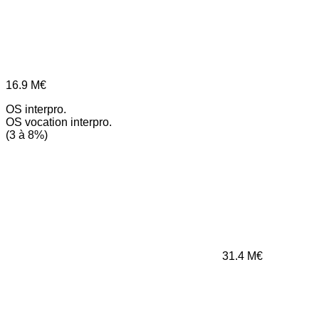
16.9
M€
OS interpro.
OS vocation interpro.
(3 à 8%)
31.4
M€