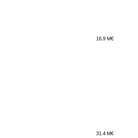
16.9
M€
31.4
M€