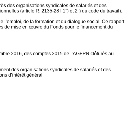
rès des organisations syndicales de salariés et des
nelles (article R. 2135‐28 I 1°) et 2°) du code du travail).
’emploi, de la formation et du dialogue social. Ce rapport
apes de mise en œuvre du Fonds pour le financement du
ptembre 2016, des comptes 2015 de l’AGFPN clôturés au
ement des organisations syndicales de salariés et des
ns d’intérêt général.