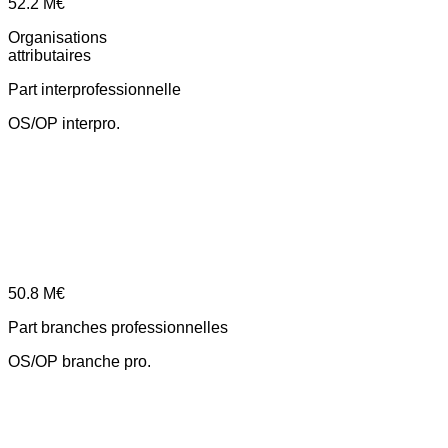
52.2
M€
Organisations
attributaires
Part interprofessionnelle
OS/OP interpro.
50.8
M€
Part branches professionnelles
OS/OP branche pro.