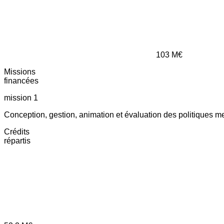
103
M€
Missions
financées
mission 1
Conception, gestion, animation et évaluation des politiques m
Crédits
répartis