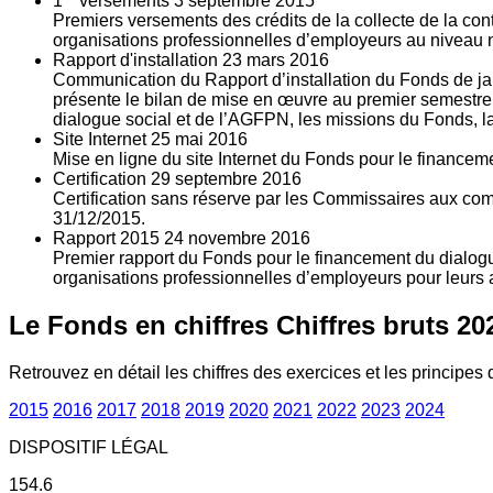
1
versements
3
septembre 2015
Premiers versements des crédits de la collecte de la con
organisations professionnelles d’employeurs au niveau nat
Rapport d'installation
23
mars 2016
Communication du Rapport d’installation du Fonds de jan
présente le bilan de mise en œuvre au premier semestre 
dialogue social et de l’AGFPN, les missions du Fonds, la
Site Internet
25
mai 2016
Mise en ligne du site Internet du Fonds pour le finance
Certification
29
septembre 2016
Certification sans réserve par les Commissaires aux co
31/12/2015.
Rapport 2015
24
novembre 2016
Premier rapport du Fonds pour le financement du dialogue
organisations professionnelles d’employeurs pour leurs a
Le Fonds en chiffres
Chiffres bruts 20
Retrouvez en détail les chiffres des exercices et les principes d
2015
2016
2017
2018
2019
2020
2021
2022
2023
2024
DISPOSITIF LÉGAL
154.6