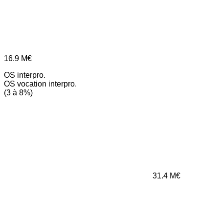
16.9
M€
OS interpro.
OS vocation interpro.
(3 à 8%)
31.4
M€