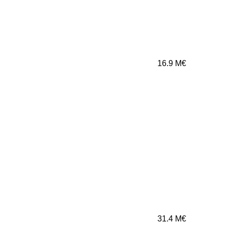
16.9
M€
31.4
M€