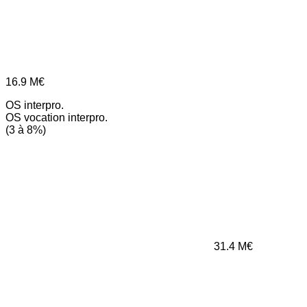
16.9
M€
OS interpro.
OS vocation interpro.
(3 à 8%)
31.4
M€