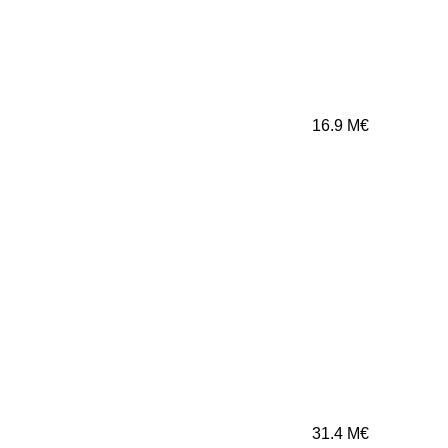
16.9
M€
31.4
M€