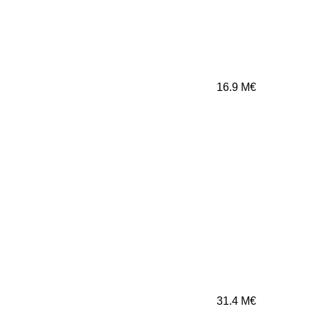
16.9
M€
31.4
M€