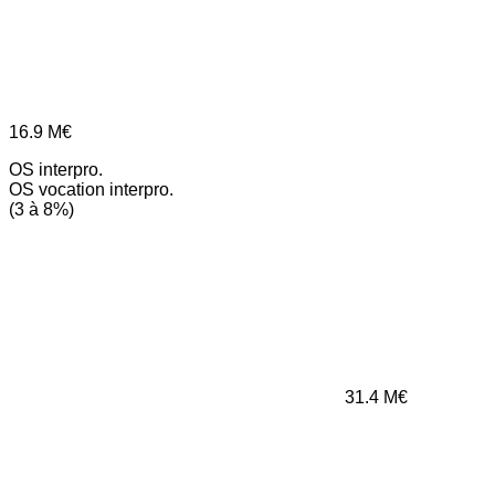
16.9
M€
OS interpro.
OS vocation interpro.
(3 à 8%)
31.4
M€