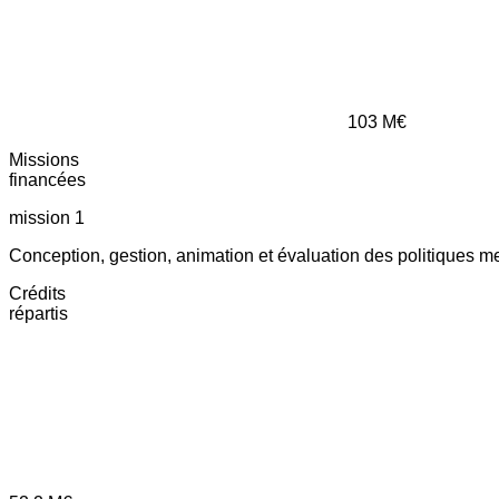
103
M€
Missions
financées
mission 1
Conception, gestion, animation et évaluation des politiques m
Crédits
répartis