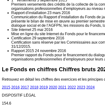
1
versements
3
septembre 2015
Premiers versements des crédits de la collecte de la con
organisations professionnelles d’employeurs au niveau nat
Rapport d'installation
23
mars 2016
Communication du Rapport d’installation du Fonds de jan
présente le bilan de mise en œuvre au premier semestre 
dialogue social et de l’AGFPN, les missions du Fonds, la
Site Internet
25
mai 2016
Mise en ligne du site Internet du Fonds pour le finance
Certification
29
septembre 2016
Certification sans réserve par les Commissaires aux co
31/12/2015.
Rapport 2015
24
novembre 2016
Premier rapport du Fonds pour le financement du dialogue
organisations professionnelles d’employeurs pour leurs a
Le Fonds en chiffres
Chiffres bruts 20
Retrouvez en détail les chiffres des exercices et les principes d
2015
2016
2017
2018
2019
2020
2021
2022
2023
2024
DISPOSITIF LÉGAL
154.6