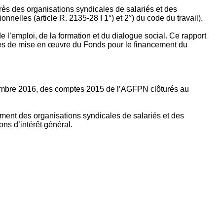
rès des organisations syndicales de salariés et des
nelles (article R. 2135‐28 I 1°) et 2°) du code du travail).
’emploi, de la formation et du dialogue social. Ce rapport
apes de mise en œuvre du Fonds pour le financement du
ptembre 2016, des comptes 2015 de l’AGFPN clôturés au
ement des organisations syndicales de salariés et des
ns d’intérêt général.