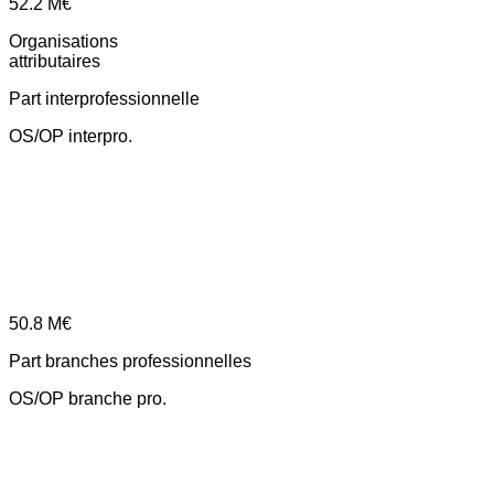
52.2
M€
Organisations
attributaires
Part interprofessionnelle
OS/OP interpro.
50.8
M€
Part branches professionnelles
OS/OP branche pro.