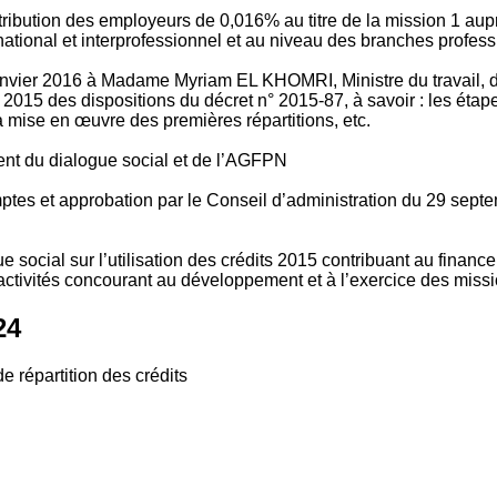
tribution des employeurs de 0,016% au titre de la mission 1 aup
ional et interprofessionnel et au niveau des branches profession
vier 2016 à Madame Myriam EL KHOMRI, Ministre du travail, de l
2015 des dispositions du décret n° 2015-87, à savoir : les ét
 mise en œuvre des premières répartitions, etc.
ment du dialogue social et de l’AGFPN
mptes et approbation par le Conseil d’administration du 29 se
 social sur l’utilisation des crédits 2015 contribuant au financ
ctivités concourant au développement et à l’exercice des missio
24
e répartition des crédits