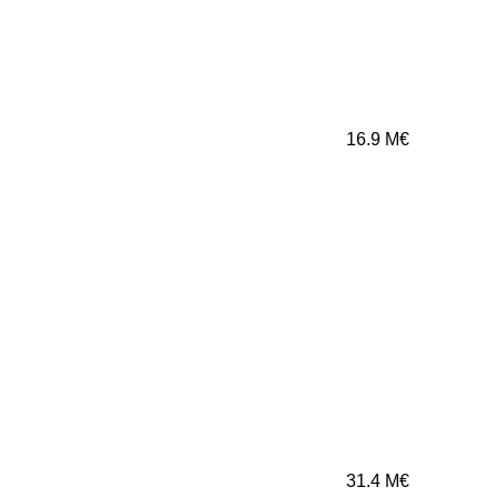
16.9
M€
31.4
M€