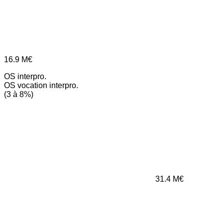
16.9
M€
OS interpro.
OS vocation interpro.
(3 à 8%)
31.4
M€