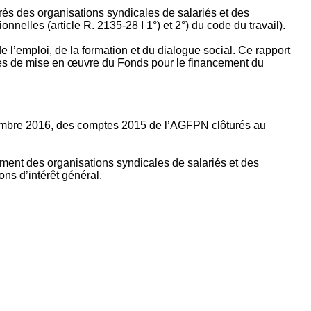
rès des organisations syndicales de salariés et des
nelles (article R. 2135‐28 I 1°) et 2°) du code du travail).
’emploi, de la formation et du dialogue social. Ce rapport
apes de mise en œuvre du Fonds pour le financement du
ptembre 2016, des comptes 2015 de l’AGFPN clôturés au
ement des organisations syndicales de salariés et des
ns d’intérêt général.