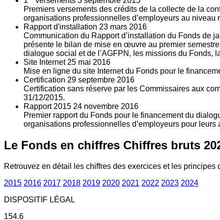
1
versements
3
septembre 2015
Premiers versements des crédits de la collecte de la con
organisations professionnelles d’employeurs au niveau nat
Rapport d'installation
23
mars 2016
Communication du Rapport d’installation du Fonds de jan
présente le bilan de mise en œuvre au premier semestre 
dialogue social et de l’AGFPN, les missions du Fonds, la
Site Internet
25
mai 2016
Mise en ligne du site Internet du Fonds pour le finance
Certification
29
septembre 2016
Certification sans réserve par les Commissaires aux co
31/12/2015.
Rapport 2015
24
novembre 2016
Premier rapport du Fonds pour le financement du dialogue
organisations professionnelles d’employeurs pour leurs a
Le Fonds en chiffres
Chiffres bruts 20
Retrouvez en détail les chiffres des exercices et les principes d
2015
2016
2017
2018
2019
2020
2021
2022
2023
2024
DISPOSITIF LÉGAL
154.6