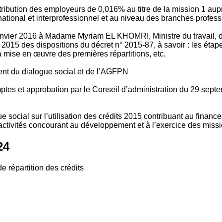
tribution des employeurs de 0,016% au titre de la mission 1 aup
ional et interprofessionnel et au niveau des branches profession
vier 2016 à Madame Myriam EL KHOMRI, Ministre du travail, de l
2015 des dispositions du décret n° 2015-87, à savoir : les ét
 mise en œuvre des premières répartitions, etc.
ment du dialogue social et de l’AGFPN
mptes et approbation par le Conseil d’administration du 29 se
 social sur l’utilisation des crédits 2015 contribuant au financ
ctivités concourant au développement et à l’exercice des missio
24
e répartition des crédits