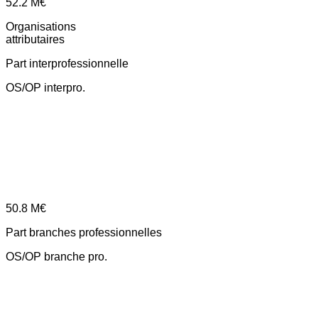
52.2
M€
Organisations
attributaires
Part interprofessionnelle
OS/OP interpro.
50.8
M€
Part branches professionnelles
OS/OP branche pro.