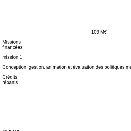
103
M€
Missions
financées
mission 1
Conception, gestion, animation et évaluation des politiques m
Crédits
répartis