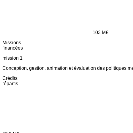
103
M€
Missions
financées
mission 1
Conception, gestion, animation et évaluation des politiques m
Crédits
répartis