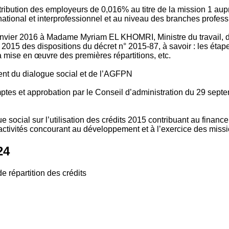
tribution des employeurs de 0,016% au titre de la mission 1 aup
ional et interprofessionnel et au niveau des branches profession
vier 2016 à Madame Myriam EL KHOMRI, Ministre du travail, de l
2015 des dispositions du décret n° 2015-87, à savoir : les ét
 mise en œuvre des premières répartitions, etc.
ment du dialogue social et de l’AGFPN
mptes et approbation par le Conseil d’administration du 29 se
 social sur l’utilisation des crédits 2015 contribuant au financ
ctivités concourant au développement et à l’exercice des missio
24
e répartition des crédits