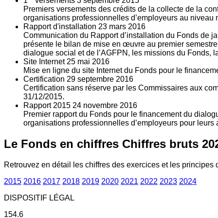
1
versements
3
septembre 2015
Premiers versements des crédits de la collecte de la con
organisations professionnelles d’employeurs au niveau nat
Rapport d'installation
23
mars 2016
Communication du Rapport d’installation du Fonds de jan
présente le bilan de mise en œuvre au premier semestre 
dialogue social et de l’AGFPN, les missions du Fonds, la
Site Internet
25
mai 2016
Mise en ligne du site Internet du Fonds pour le finance
Certification
29
septembre 2016
Certification sans réserve par les Commissaires aux co
31/12/2015.
Rapport 2015
24
novembre 2016
Premier rapport du Fonds pour le financement du dialogue
organisations professionnelles d’employeurs pour leurs a
Le Fonds en chiffres
Chiffres bruts 20
Retrouvez en détail les chiffres des exercices et les principes d
2015
2016
2017
2018
2019
2020
2021
2022
2023
2024
DISPOSITIF LÉGAL
154.6