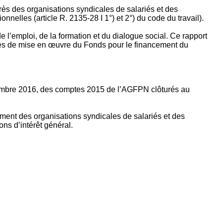
rès des organisations syndicales de salariés et des
nelles (article R. 2135‐28 I 1°) et 2°) du code du travail).
’emploi, de la formation et du dialogue social. Ce rapport
apes de mise en œuvre du Fonds pour le financement du
ptembre 2016, des comptes 2015 de l’AGFPN clôturés au
ement des organisations syndicales de salariés et des
ns d’intérêt général.