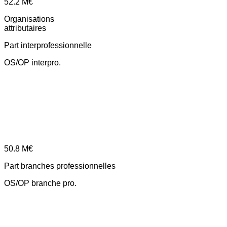
52.2
M€
Organisations
attributaires
Part interprofessionnelle
OS/OP interpro.
50.8
M€
Part branches professionnelles
OS/OP branche pro.