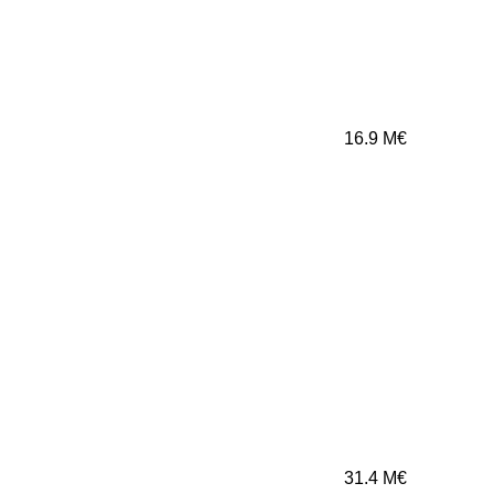
16.9
M€
31.4
M€