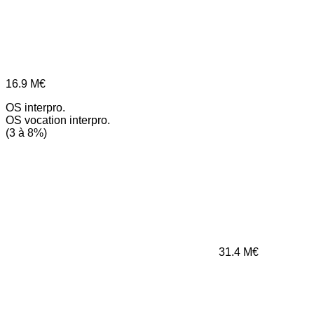
16.9
M€
OS interpro.
OS vocation interpro.
(3 à 8%)
31.4
M€