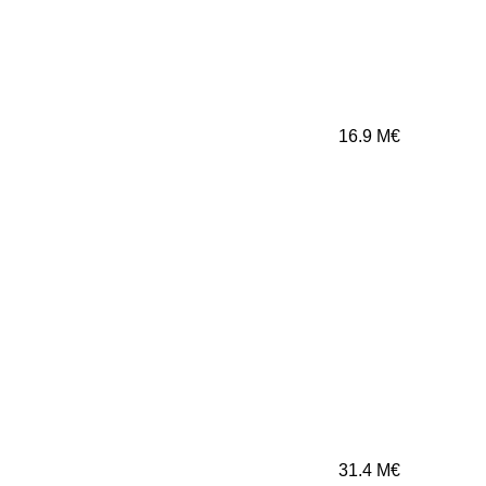
16.9
M€
31.4
M€