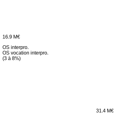
16.9
M€
OS interpro.
OS vocation interpro.
(3 à 8%)
31.4
M€