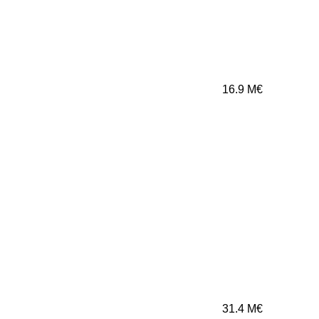
16.9
M€
31.4
M€