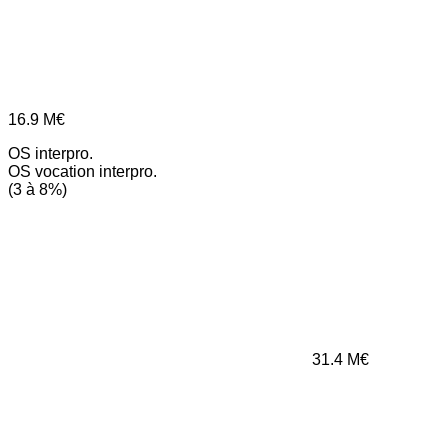
16.9
M€
OS interpro.
OS vocation interpro.
(3 à 8%)
31.4
M€