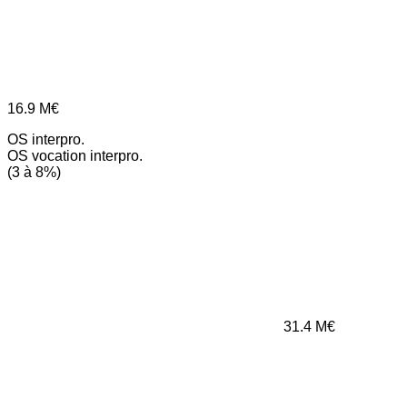
16.9
M€
OS interpro.
OS vocation interpro.
(3 à 8%)
31.4
M€