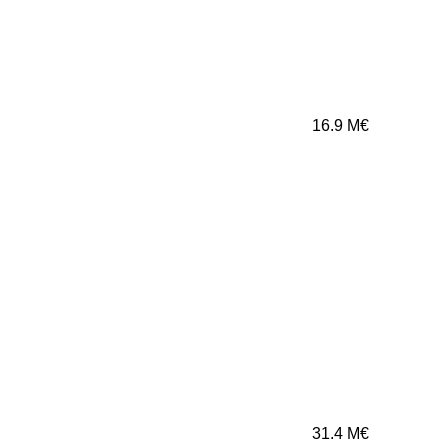
16.9
M€
31.4
M€