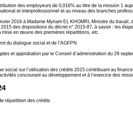
tribution des employeurs de 0,016% au titre de la mission 1 aup
ional et interprofessionnel et au niveau des branches profession
vier 2016 à Madame Myriam EL KHOMRI, Ministre du travail, de l
2015 des dispositions du décret n° 2015-87, à savoir : les ét
 mise en œuvre des premières répartitions, etc.
ment du dialogue social et de l’AGFPN
mptes et approbation par le Conseil d’administration du 29 se
 social sur l’utilisation des crédits 2015 contribuant au financ
ctivités concourant au développement et à l’exercice des missio
24
e répartition des crédits