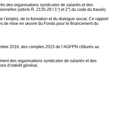
rès des organisations syndicales de salariés et des
nelles (article R. 2135‐28 I 1°) et 2°) du code du travail).
’emploi, de la formation et du dialogue social. Ce rapport
apes de mise en œuvre du Fonds pour le financement du
ptembre 2016, des comptes 2015 de l’AGFPN clôturés au
ement des organisations syndicales de salariés et des
ns d’intérêt général.