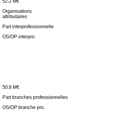
52.2
M€
Organisations
attributaires
Part interprofessionnelle
OS/OP interpro.
50.8
M€
Part branches professionnelles
OS/OP branche pro.