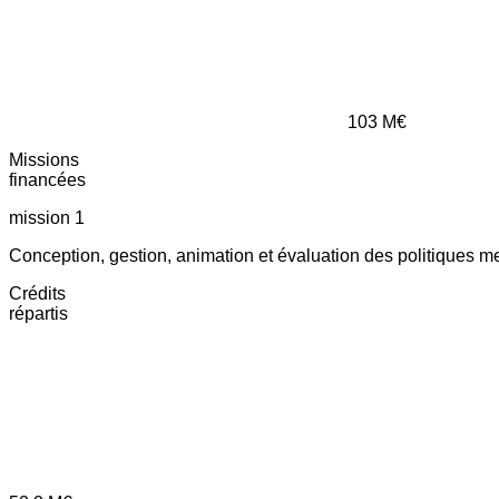
103
M€
Missions
financées
mission 1
Conception, gestion, animation et évaluation des politiques m
Crédits
répartis