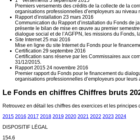
1
versements
3
septembre 2015
Premiers versements des crédits de la collecte de la con
organisations professionnelles d’employeurs au niveau nat
Rapport d'installation
23
mars 2016
Communication du Rapport d’installation du Fonds de jan
présente le bilan de mise en œuvre au premier semestre 
dialogue social et de l’AGFPN, les missions du Fonds, la
Site Internet
25
mai 2016
Mise en ligne du site Internet du Fonds pour le finance
Certification
29
septembre 2016
Certification sans réserve par les Commissaires aux co
31/12/2015.
Rapport 2015
24
novembre 2016
Premier rapport du Fonds pour le financement du dialogue
organisations professionnelles d’employeurs pour leurs a
Le Fonds en chiffres
Chiffres bruts 20
Retrouvez en détail les chiffres des exercices et les principes d
2015
2016
2017
2018
2019
2020
2021
2022
2023
2024
DISPOSITIF LÉGAL
154.6