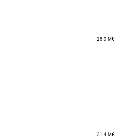
16.9
M€
31.4
M€