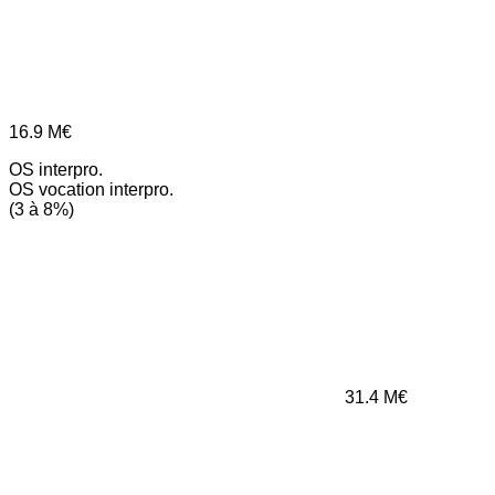
16.9
M€
OS interpro.
OS vocation interpro.
(3 à 8%)
31.4
M€