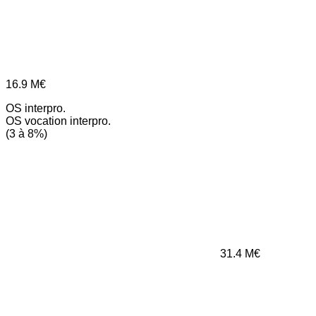
16.9
M€
OS interpro.
OS vocation interpro.
(3 à 8%)
31.4
M€