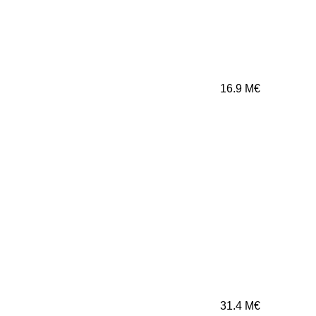
16.9
M€
31.4
M€