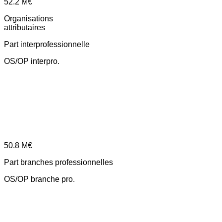
52.2
M€
Organisations
attributaires
Part interprofessionnelle
OS/OP interpro.
50.8
M€
Part branches professionnelles
OS/OP branche pro.