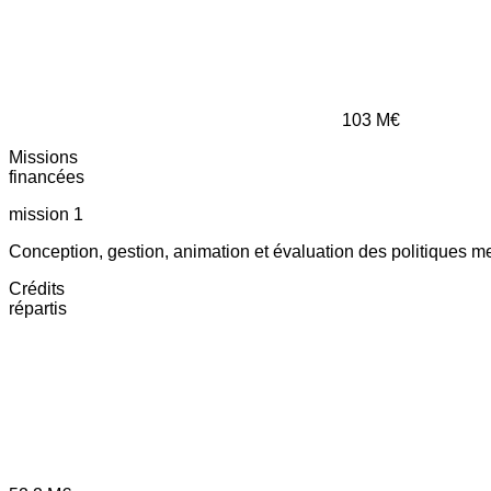
103
M€
Missions
financées
mission 1
Conception, gestion, animation et évaluation des politiques m
Crédits
répartis