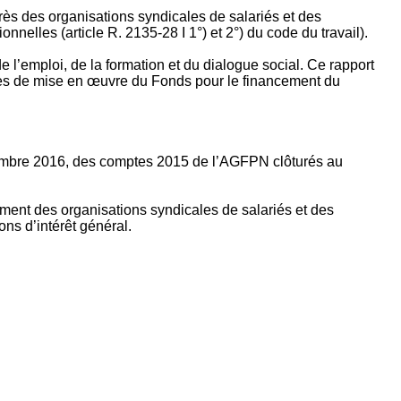
rès des organisations syndicales de salariés et des
nelles (article R. 2135‐28 I 1°) et 2°) du code du travail).
’emploi, de la formation et du dialogue social. Ce rapport
apes de mise en œuvre du Fonds pour le financement du
ptembre 2016, des comptes 2015 de l’AGFPN clôturés au
ement des organisations syndicales de salariés et des
ns d’intérêt général.