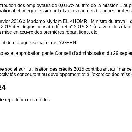
tribution des employeurs de 0,016% au titre de la mission 1 aup
ional et interprofessionnel et au niveau des branches profession
vier 2016 à Madame Myriam EL KHOMRI, Ministre du travail, de l
2015 des dispositions du décret n° 2015-87, à savoir : les ét
 mise en œuvre des premières répartitions, etc.
ment du dialogue social et de l’AGFPN
mptes et approbation par le Conseil d’administration du 29 se
 social sur l’utilisation des crédits 2015 contribuant au financ
ctivités concourant au développement et à l’exercice des missio
24
e répartition des crédits