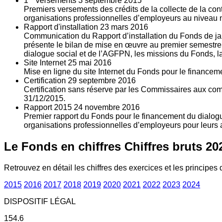
1
versements
3
septembre 2015
Premiers versements des crédits de la collecte de la con
organisations professionnelles d’employeurs au niveau nat
Rapport d'installation
23
mars 2016
Communication du Rapport d’installation du Fonds de jan
présente le bilan de mise en œuvre au premier semestre 
dialogue social et de l’AGFPN, les missions du Fonds, la
Site Internet
25
mai 2016
Mise en ligne du site Internet du Fonds pour le finance
Certification
29
septembre 2016
Certification sans réserve par les Commissaires aux co
31/12/2015.
Rapport 2015
24
novembre 2016
Premier rapport du Fonds pour le financement du dialogue
organisations professionnelles d’employeurs pour leurs a
Le Fonds en chiffres
Chiffres bruts 20
Retrouvez en détail les chiffres des exercices et les principes d
2015
2016
2017
2018
2019
2020
2021
2022
2023
2024
DISPOSITIF LÉGAL
154.6