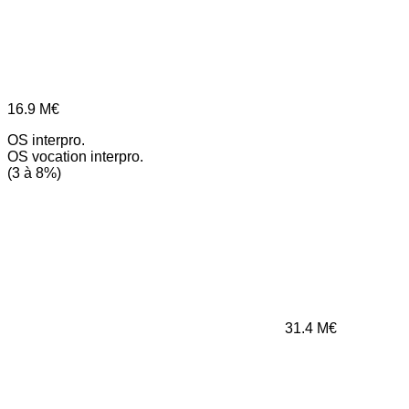
16.9
M€
OS interpro.
OS vocation interpro.
(3 à 8%)
31.4
M€