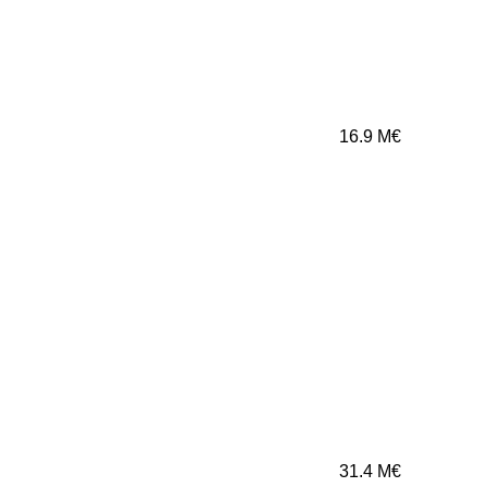
16.9
M€
31.4
M€