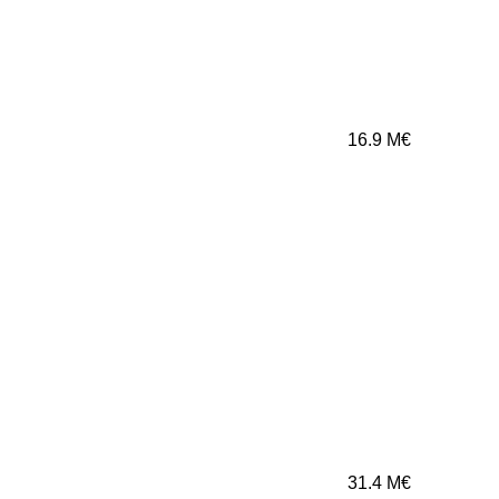
16.9
M€
31.4
M€