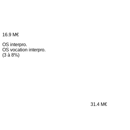
16.9
M€
OS interpro.
OS vocation interpro.
(3 à 8%)
31.4
M€