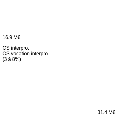
16.9
M€
OS interpro.
OS vocation interpro.
(3 à 8%)
31.4
M€