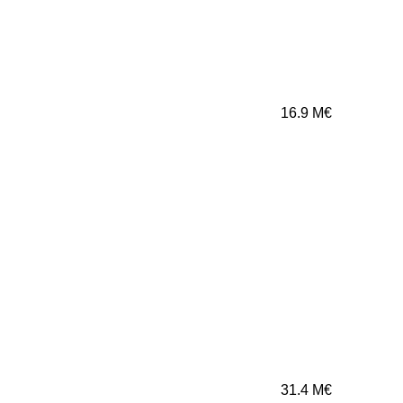
16.9
M€
31.4
M€