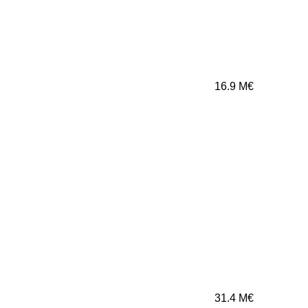
16.9
M€
31.4
M€