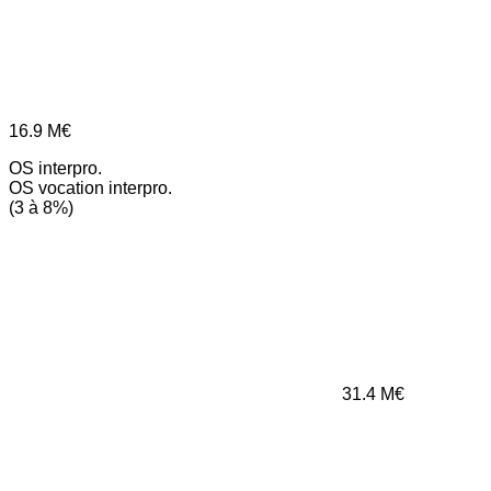
16.9
M€
OS interpro.
OS vocation interpro.
(3 à 8%)
31.4
M€