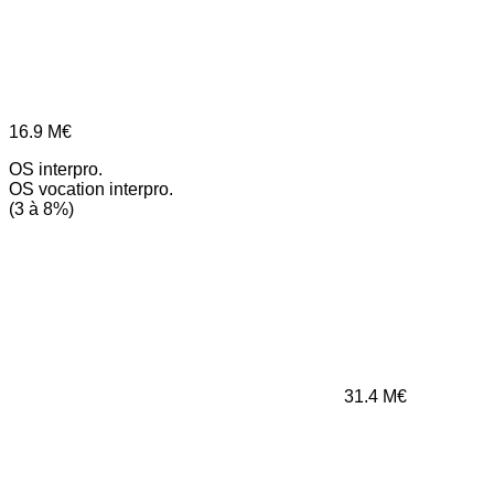
16.9
M€
OS interpro.
OS vocation interpro.
(3 à 8%)
31.4
M€