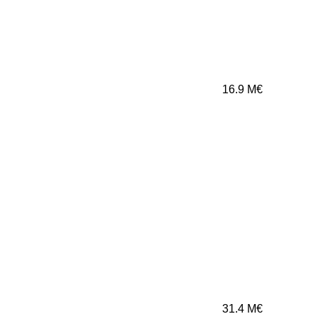
16.9
M€
31.4
M€