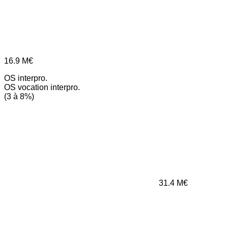
16.9
M€
OS interpro.
OS vocation interpro.
(3 à 8%)
31.4
M€