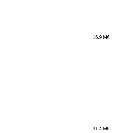
16.9
M€
31.4
M€