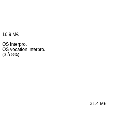
16.9
M€
OS interpro.
OS vocation interpro.
(3 à 8%)
31.4
M€