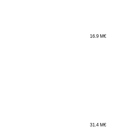
16.9
M€
31.4
M€