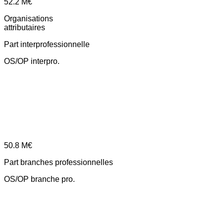
52.2
M€
Organisations
attributaires
Part interprofessionnelle
OS/OP interpro.
50.8
M€
Part branches professionnelles
OS/OP branche pro.