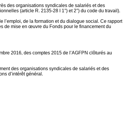
rès des organisations syndicales de salariés et des
nelles (article R. 2135‐28 I 1°) et 2°) du code du travail).
’emploi, de la formation et du dialogue social. Ce rapport
apes de mise en œuvre du Fonds pour le financement du
ptembre 2016, des comptes 2015 de l’AGFPN clôturés au
ement des organisations syndicales de salariés et des
ns d’intérêt général.