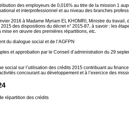
tribution des employeurs de 0,016% au titre de la mission 1 aup
ional et interprofessionnel et au niveau des branches profession
vier 2016 à Madame Myriam EL KHOMRI, Ministre du travail, de l
2015 des dispositions du décret n° 2015-87, à savoir : les ét
 mise en œuvre des premières répartitions, etc.
ment du dialogue social et de l’AGFPN
mptes et approbation par le Conseil d’administration du 29 se
 social sur l’utilisation des crédits 2015 contribuant au financ
ctivités concourant au développement et à l’exercice des missio
24
e répartition des crédits