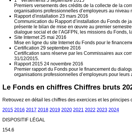
1
versements
3
septembre 2015
Premiers versements des crédits de la collecte de la con
organisations professionnelles d’employeurs au niveau nat
Rapport d'installation
23
mars 2016
Communication du Rapport d’installation du Fonds de jan
présente le bilan de mise en œuvre au premier semestre 
dialogue social et de l’AGFPN, les missions du Fonds, la
Site Internet
25
mai 2016
Mise en ligne du site Internet du Fonds pour le finance
Certification
29
septembre 2016
Certification sans réserve par les Commissaires aux co
31/12/2015.
Rapport 2015
24
novembre 2016
Premier rapport du Fonds pour le financement du dialogue
organisations professionnelles d’employeurs pour leurs a
Le Fonds en chiffres
Chiffres bruts 20
Retrouvez en détail les chiffres des exercices et les principes d
2015
2016
2017
2018
2019
2020
2021
2022
2023
2024
DISPOSITIF LÉGAL
154.6