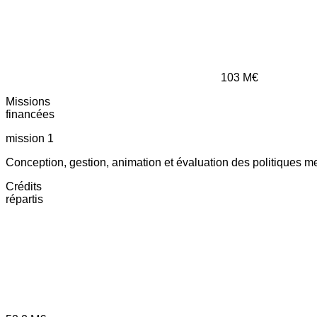
103
M€
Missions
financées
mission 1
Conception, gestion, animation et évaluation des politiques m
Crédits
répartis