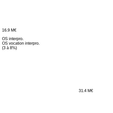
16.9
M€
OS interpro.
OS vocation interpro.
(3 à 8%)
31.4
M€