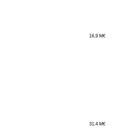
16.9
M€
31.4
M€