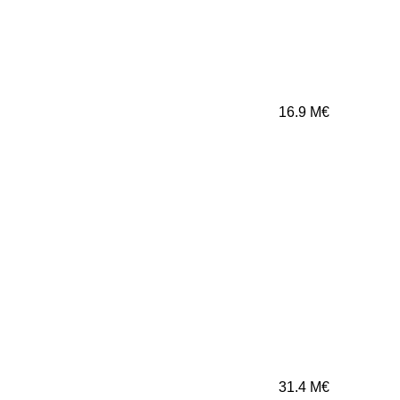
16.9
M€
31.4
M€