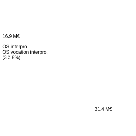
16.9
M€
OS interpro.
OS vocation interpro.
(3 à 8%)
31.4
M€