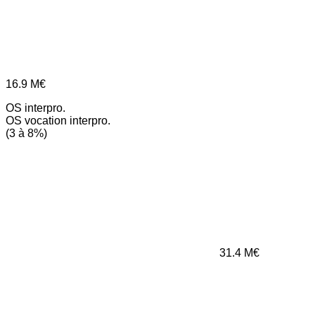
16.9
M€
OS interpro.
OS vocation interpro.
(3 à 8%)
31.4
M€