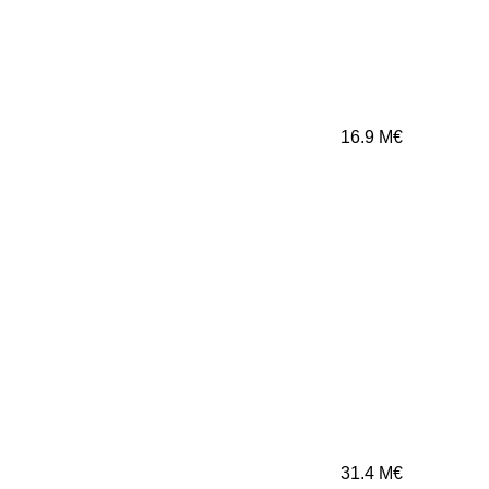
16.9
M€
31.4
M€