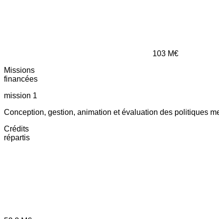
103
M€
Missions
financées
mission 1
Conception, gestion, animation et évaluation des politiques m
Crédits
répartis