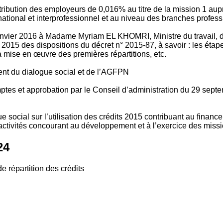
tribution des employeurs de 0,016% au titre de la mission 1 aup
ional et interprofessionnel et au niveau des branches profession
vier 2016 à Madame Myriam EL KHOMRI, Ministre du travail, de l
2015 des dispositions du décret n° 2015-87, à savoir : les ét
 mise en œuvre des premières répartitions, etc.
ment du dialogue social et de l’AGFPN
mptes et approbation par le Conseil d’administration du 29 se
 social sur l’utilisation des crédits 2015 contribuant au financ
ctivités concourant au développement et à l’exercice des missio
24
e répartition des crédits