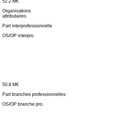
52.2
M€
Organisations
attributaires
Part interprofessionnelle
OS/OP interpro.
50.8
M€
Part branches professionnelles
OS/OP branche pro.