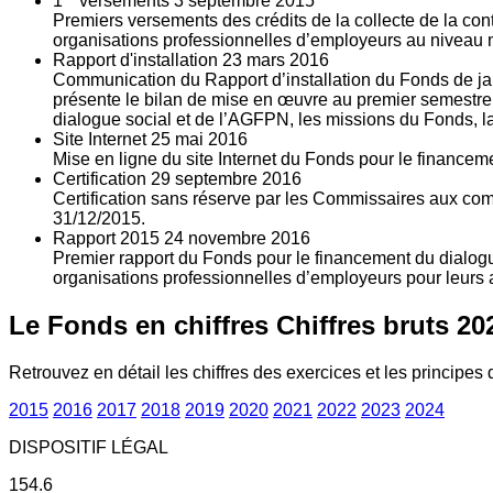
1
versements
3
septembre 2015
Premiers versements des crédits de la collecte de la con
organisations professionnelles d’employeurs au niveau nat
Rapport d'installation
23
mars 2016
Communication du Rapport d’installation du Fonds de jan
présente le bilan de mise en œuvre au premier semestre 
dialogue social et de l’AGFPN, les missions du Fonds, la
Site Internet
25
mai 2016
Mise en ligne du site Internet du Fonds pour le finance
Certification
29
septembre 2016
Certification sans réserve par les Commissaires aux co
31/12/2015.
Rapport 2015
24
novembre 2016
Premier rapport du Fonds pour le financement du dialogue
organisations professionnelles d’employeurs pour leurs a
Le Fonds en chiffres
Chiffres bruts 20
Retrouvez en détail les chiffres des exercices et les principes d
2015
2016
2017
2018
2019
2020
2021
2022
2023
2024
DISPOSITIF LÉGAL
154.6