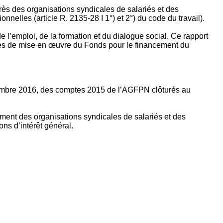
rès des organisations syndicales de salariés et des
nelles (article R. 2135‐28 I 1°) et 2°) du code du travail).
’emploi, de la formation et du dialogue social. Ce rapport
apes de mise en œuvre du Fonds pour le financement du
ptembre 2016, des comptes 2015 de l’AGFPN clôturés au
ement des organisations syndicales de salariés et des
ns d’intérêt général.