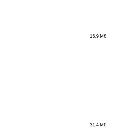
16.9
M€
31.4
M€