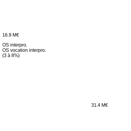
16.9
M€
OS interpro.
OS vocation interpro.
(3 à 8%)
31.4
M€