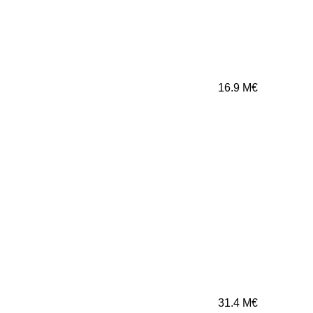
16.9
M€
31.4
M€