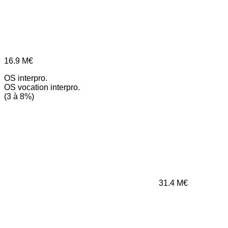
16.9
M€
OS interpro.
OS vocation interpro.
(3 à 8%)
31.4
M€