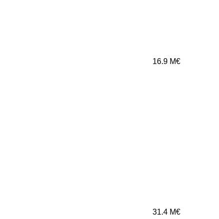
16.9
M€
31.4
M€