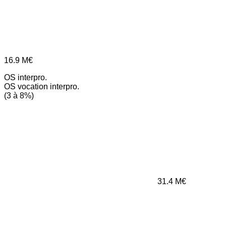
16.9
M€
OS interpro.
OS vocation interpro.
(3 à 8%)
31.4
M€