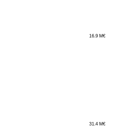
16.9
M€
31.4
M€