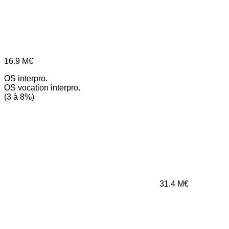
16.9
M€
OS interpro.
OS vocation interpro.
(3 à 8%)
31.4
M€