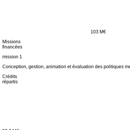
103
M€
Missions
financées
mission 1
Conception, gestion, animation et évaluation des politiques m
Crédits
répartis