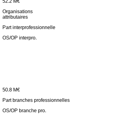
52.2
M€
Organisations
attributaires
Part interprofessionnelle
OS/OP interpro.
50.8
M€
Part branches professionnelles
OS/OP branche pro.