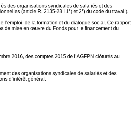
rès des organisations syndicales de salariés et des
nelles (article R. 2135‐28 I 1°) et 2°) du code du travail).
’emploi, de la formation et du dialogue social. Ce rapport
apes de mise en œuvre du Fonds pour le financement du
ptembre 2016, des comptes 2015 de l’AGFPN clôturés au
ement des organisations syndicales de salariés et des
ns d’intérêt général.