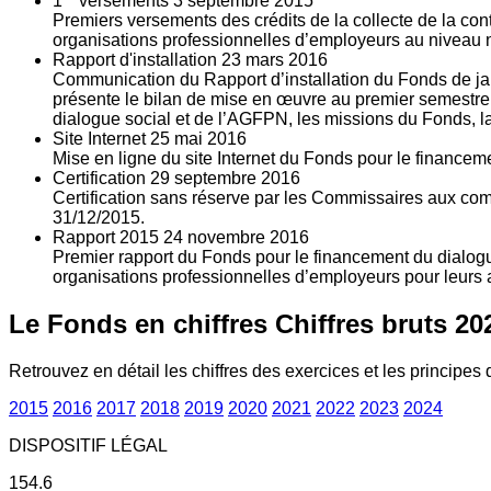
1
versements
3
septembre 2015
Premiers versements des crédits de la collecte de la con
organisations professionnelles d’employeurs au niveau nat
Rapport d'installation
23
mars 2016
Communication du Rapport d’installation du Fonds de jan
présente le bilan de mise en œuvre au premier semestre 
dialogue social et de l’AGFPN, les missions du Fonds, la
Site Internet
25
mai 2016
Mise en ligne du site Internet du Fonds pour le finance
Certification
29
septembre 2016
Certification sans réserve par les Commissaires aux co
31/12/2015.
Rapport 2015
24
novembre 2016
Premier rapport du Fonds pour le financement du dialogue
organisations professionnelles d’employeurs pour leurs a
Le Fonds en chiffres
Chiffres bruts 20
Retrouvez en détail les chiffres des exercices et les principes d
2015
2016
2017
2018
2019
2020
2021
2022
2023
2024
DISPOSITIF LÉGAL
154.6