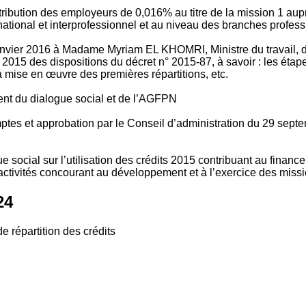
tribution des employeurs de 0,016% au titre de la mission 1 aup
ional et interprofessionnel et au niveau des branches profession
vier 2016 à Madame Myriam EL KHOMRI, Ministre du travail, de l
2015 des dispositions du décret n° 2015-87, à savoir : les ét
 mise en œuvre des premières répartitions, etc.
ment du dialogue social et de l’AGFPN
mptes et approbation par le Conseil d’administration du 29 se
 social sur l’utilisation des crédits 2015 contribuant au financ
ctivités concourant au développement et à l’exercice des missio
24
e répartition des crédits