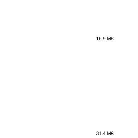
16.9
M€
31.4
M€