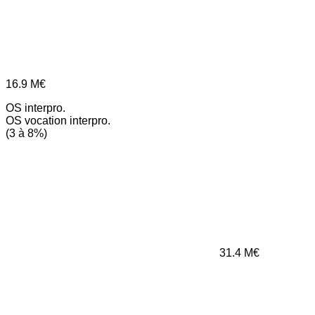
16.9
M€
OS interpro.
OS vocation interpro.
(3 à 8%)
31.4
M€