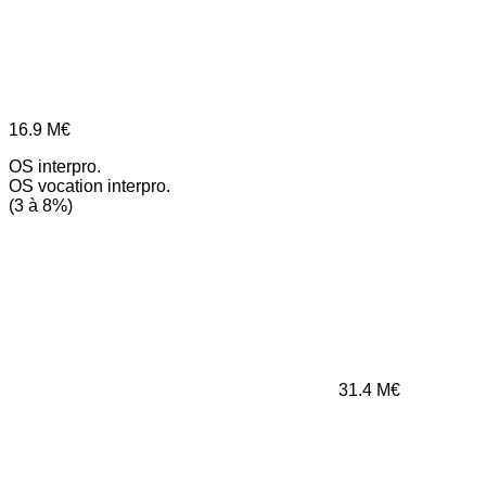
16.9
M€
OS interpro.
OS vocation interpro.
(3 à 8%)
31.4
M€