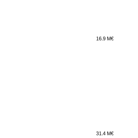
16.9
M€
31.4
M€