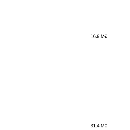
16.9
M€
31.4
M€