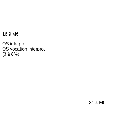
16.9
M€
OS interpro.
OS vocation interpro.
(3 à 8%)
31.4
M€