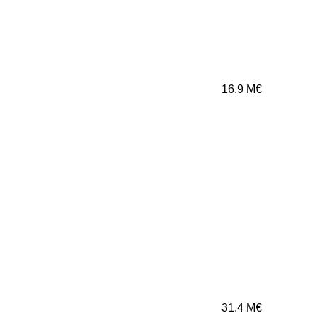
16.9
M€
31.4
M€