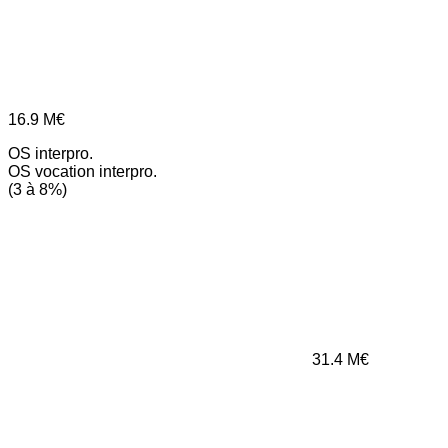
16.9
M€
OS interpro.
OS vocation interpro.
(3 à 8%)
31.4
M€