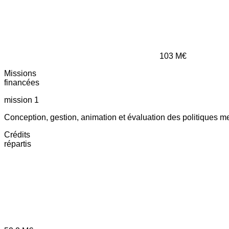
103
M€
Missions
financées
mission 1
Conception, gestion, animation et évaluation des politiques m
Crédits
répartis