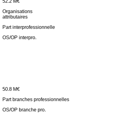
52.2
M€
Organisations
attributaires
Part interprofessionnelle
OS/OP interpro.
50.8
M€
Part branches professionnelles
OS/OP branche pro.