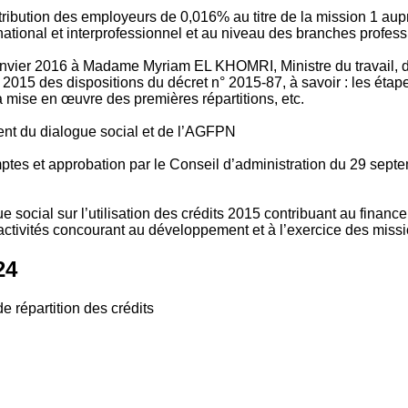
tribution des employeurs de 0,016% au titre de la mission 1 aup
ional et interprofessionnel et au niveau des branches profession
vier 2016 à Madame Myriam EL KHOMRI, Ministre du travail, de l
2015 des dispositions du décret n° 2015-87, à savoir : les ét
 mise en œuvre des premières répartitions, etc.
ment du dialogue social et de l’AGFPN
mptes et approbation par le Conseil d’administration du 29 se
 social sur l’utilisation des crédits 2015 contribuant au financ
ctivités concourant au développement et à l’exercice des missio
24
e répartition des crédits