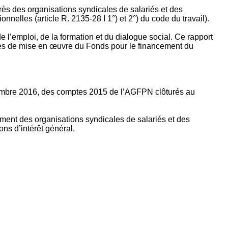
rès des organisations syndicales de salariés et des
nelles (article R. 2135‐28 I 1°) et 2°) du code du travail).
’emploi, de la formation et du dialogue social. Ce rapport
apes de mise en œuvre du Fonds pour le financement du
ptembre 2016, des comptes 2015 de l’AGFPN clôturés au
ement des organisations syndicales de salariés et des
ns d’intérêt général.