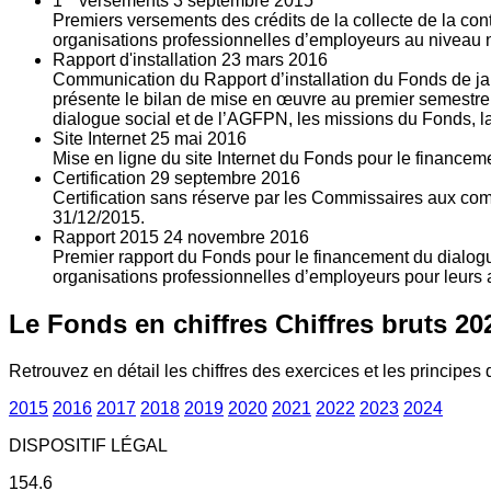
1
versements
3
septembre 2015
Premiers versements des crédits de la collecte de la con
organisations professionnelles d’employeurs au niveau nat
Rapport d'installation
23
mars 2016
Communication du Rapport d’installation du Fonds de jan
présente le bilan de mise en œuvre au premier semestre 
dialogue social et de l’AGFPN, les missions du Fonds, la
Site Internet
25
mai 2016
Mise en ligne du site Internet du Fonds pour le finance
Certification
29
septembre 2016
Certification sans réserve par les Commissaires aux co
31/12/2015.
Rapport 2015
24
novembre 2016
Premier rapport du Fonds pour le financement du dialogue
organisations professionnelles d’employeurs pour leurs a
Le Fonds en chiffres
Chiffres bruts 20
Retrouvez en détail les chiffres des exercices et les principes d
2015
2016
2017
2018
2019
2020
2021
2022
2023
2024
DISPOSITIF LÉGAL
154.6