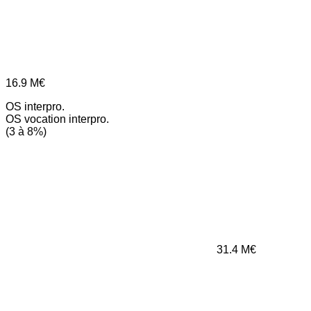
16.9
M€
OS interpro.
OS vocation interpro.
(3 à 8%)
31.4
M€