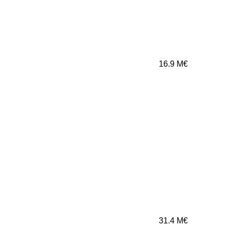
16.9
M€
31.4
M€