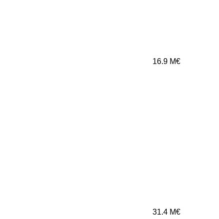
16.9
M€
31.4
M€