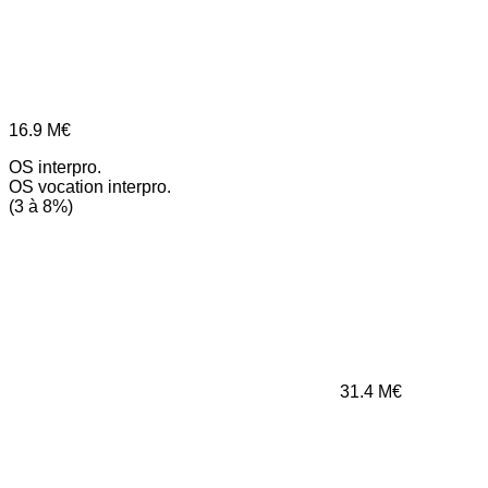
16.9
M€
OS interpro.
OS vocation interpro.
(3 à 8%)
31.4
M€