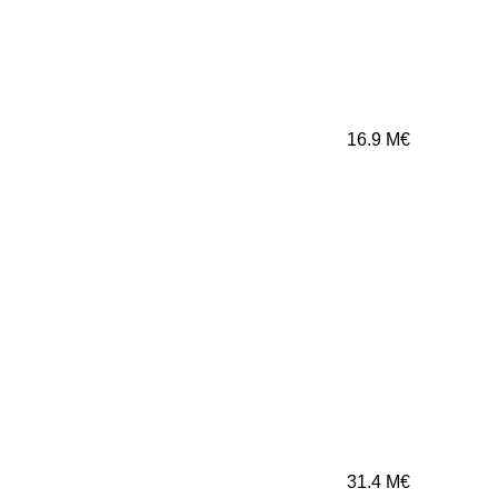
16.9
M€
31.4
M€