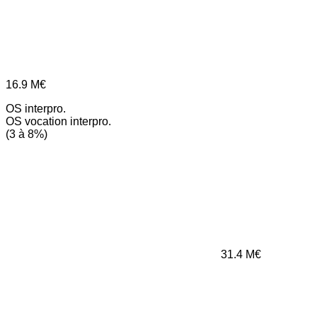
16.9
M€
OS interpro.
OS vocation interpro.
(3 à 8%)
31.4
M€