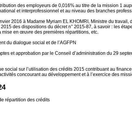
tribution des employeurs de 0,016% au titre de la mission 1 aup
ional et interprofessionnel et au niveau des branches profession
vier 2016 à Madame Myriam EL KHOMRI, Ministre du travail, de l
2015 des dispositions du décret n° 2015-87, à savoir : les ét
 mise en œuvre des premières répartitions, etc.
ment du dialogue social et de l’AGFPN
mptes et approbation par le Conseil d’administration du 29 se
 social sur l’utilisation des crédits 2015 contribuant au financ
ctivités concourant au développement et à l’exercice des missio
24
e répartition des crédits