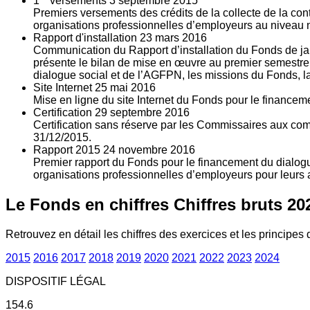
1
versements
3
septembre 2015
Premiers versements des crédits de la collecte de la con
organisations professionnelles d’employeurs au niveau nat
Rapport d'installation
23
mars 2016
Communication du Rapport d’installation du Fonds de jan
présente le bilan de mise en œuvre au premier semestre 
dialogue social et de l’AGFPN, les missions du Fonds, la
Site Internet
25
mai 2016
Mise en ligne du site Internet du Fonds pour le finance
Certification
29
septembre 2016
Certification sans réserve par les Commissaires aux co
31/12/2015.
Rapport 2015
24
novembre 2016
Premier rapport du Fonds pour le financement du dialogue
organisations professionnelles d’employeurs pour leurs a
Le Fonds en chiffres
Chiffres bruts 20
Retrouvez en détail les chiffres des exercices et les principes d
2015
2016
2017
2018
2019
2020
2021
2022
2023
2024
DISPOSITIF LÉGAL
154.6