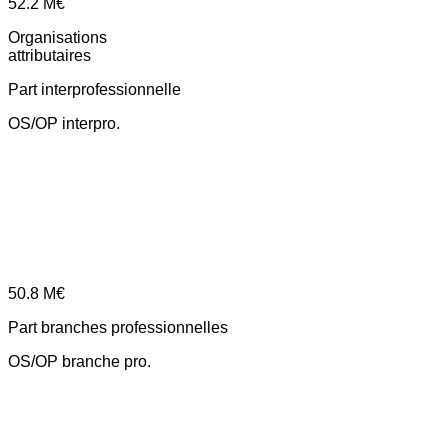
52.2
M€
Organisations
attributaires
Part interprofessionnelle
OS/OP interpro.
50.8
M€
Part branches professionnelles
OS/OP branche pro.