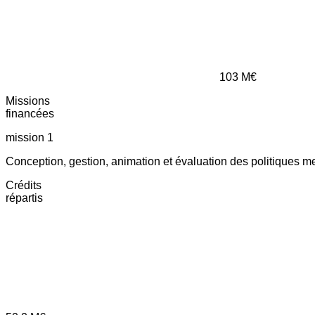
103
M€
Missions
financées
mission 1
Conception, gestion, animation et évaluation des politiques m
Crédits
répartis