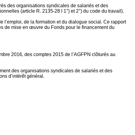
rès des organisations syndicales de salariés et des
nelles (article R. 2135‐28 I 1°) et 2°) du code du travail).
’emploi, de la formation et du dialogue social. Ce rapport
apes de mise en œuvre du Fonds pour le financement du
ptembre 2016, des comptes 2015 de l’AGFPN clôturés au
ement des organisations syndicales de salariés et des
ns d’intérêt général.